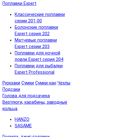
Поплавки Expert
Классические поплавки
серии 201-00
Болонские поплавки
Expert серия 202
Матчевые поплавки
Expert серии 203
Поплавки для ночной
ловли Expert серия 204
Поплавки для рыбалки
Expert Professional
Рюкзаки
Сумки
Сумки-кан
Чехлы
Подсаки
Голова для подсачека
Вертлюги, карабины, заводные
кольца
HANZO
SASAME
Грузила, джиг-головки