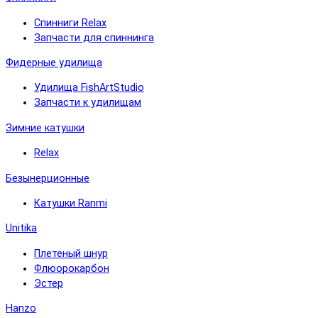
Спинниги Relax
Запчасти для спиннинга
Фидерные удилища
Удилища FishArtStudio
Запчасти к удилищам
Зимние катушки
Relax
Безынерционные
Катушки Ranmi
Unitika
Плетеный шнур
Флюорокарбон
Эстер
Hanzo