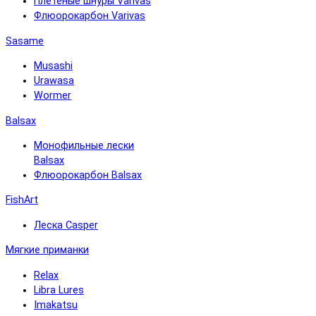
Плетёные шнуры Varivas
Флюорокарбон Varivas
Sasame
Musashi
Urawasa
Wormer
Balsax
Монофильные лески
Balsax
Флюорокарбон Balsax
FishArt
Леска Casper
Мягкие приманки
Relax
Libra Lures
Imakatsu