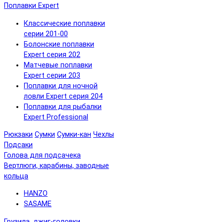
Поплавки Expert
Классические поплавки
серии 201-00
Болонские поплавки
Expert серия 202
Матчевые поплавки
Expert серии 203
Поплавки для ночной
ловли Expert серия 204
Поплавки для рыбалки
Expert Professional
Рюкзаки
Сумки
Сумки-кан
Чехлы
Подсаки
Голова для подсачека
Вертлюги, карабины, заводные
кольца
HANZO
SASAME
Грузила, джиг-головки