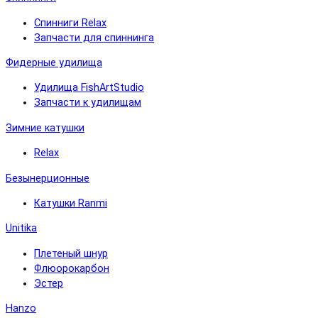
Спинниги Relax
Запчасти для спиннинга
Фидерные удилища
Удилища FishArtStudio
Запчасти к удилищам
Зимние катушки
Relax
Безынерционные
Катушки Ranmi
Unitika
Плетеный шнур
Флюорокарбон
Эстер
Hanzo