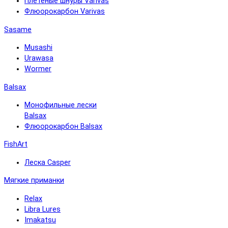
Плетёные шнуры Varivas
Флюорокарбон Varivas
Sasame
Musashi
Urawasa
Wormer
Balsax
Монофильные лески
Balsax
Флюорокарбон Balsax
FishArt
Леска Casper
Мягкие приманки
Relax
Libra Lures
Imakatsu