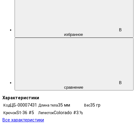
В
избранное
В
сравнение
Характеристики
ЦБ-00007431
35 мм
35 гр
Код
Длина тела
Вес
St-36 #5
Colorado #3.½
Крючок
Лепесток
Все характеристики