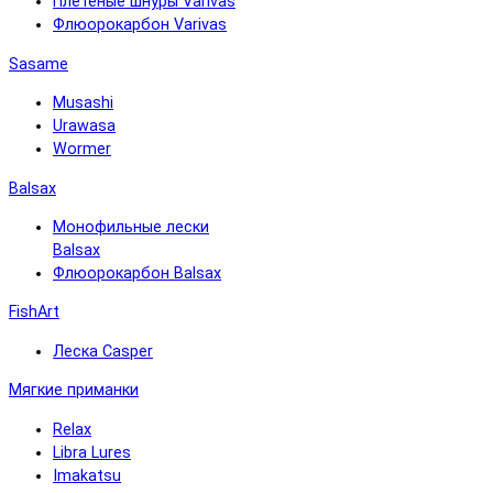
Плетёные шнуры Varivas
Флюорокарбон Varivas
Sasame
Musashi
Urawasa
Wormer
Balsax
Монофильные лески
Balsax
Флюорокарбон Balsax
FishArt
Леска Casper
Мягкие приманки
Relax
Libra Lures
Imakatsu