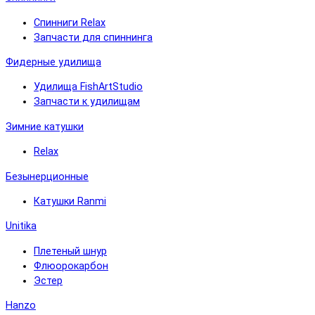
Спинниги Relax
Запчасти для спиннинга
Фидерные удилища
Удилища FishArtStudio
Запчасти к удилищам
Зимние катушки
Relax
Безынерционные
Катушки Ranmi
Unitika
Плетеный шнур
Флюорокарбон
Эстер
Hanzo