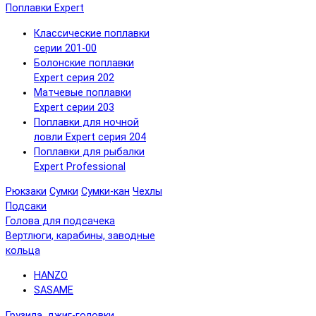
Поплавки Expert
Классические поплавки
серии 201-00
Болонские поплавки
Expert серия 202
Матчевые поплавки
Expert серии 203
Поплавки для ночной
ловли Expert серия 204
Поплавки для рыбалки
Expert Professional
Рюкзаки
Сумки
Сумки-кан
Чехлы
Подсаки
Голова для подсачека
Вертлюги, карабины, заводные
кольца
HANZO
SASAME
Грузила, джиг-головки