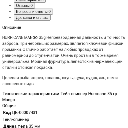
Отзывы
0
Вопросы и ответы
0
Доставка и оплата
Описание
HURRICANE
35g Непревзойденная дальность и точность
MANGO
заброса. При небольших размерах, является ключевой фишкой
приманки. Отлично работает на любых проводках от
равномерной до ступенчатой. Очень проста и в то же время
универсальна. Мощная фурнитура, лепесток из нержавеющей
стали и стойкая покраска.
Целевая рыба: жерех, голавль, окунь, щука, судак, язь, сом и
лососевые виды.
Технические характеристики Тейл-спиннер Hurricane 35 гр
Mango
Общие
Код
ЦБ-00007431
Тейл-спиннер
Длина тела
35 мм