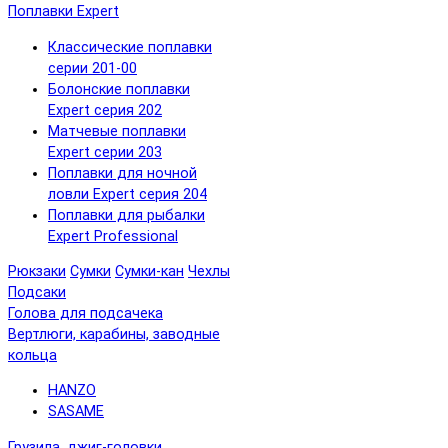
Поплавки Expert
Классические поплавки
серии 201-00
Болонские поплавки
Expert серия 202
Матчевые поплавки
Expert серии 203
Поплавки для ночной
ловли Expert серия 204
Поплавки для рыбалки
Expert Professional
Рюкзаки
Сумки
Сумки-кан
Чехлы
Подсаки
Голова для подсачека
Вертлюги, карабины, заводные
кольца
HANZO
SASAME
Грузила, джиг-головки