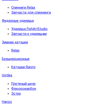
Спинниги Relax
Запчасти для спиннинга
Фидерные удилища
Удилища FishArtStudio
Запчасти к удилищам
Зимние катушки
Relax
Безынерционные
Катушки Ranmi
Unitika
Плетеный шнур
Флюорокарбон
Эстер
Hanzo