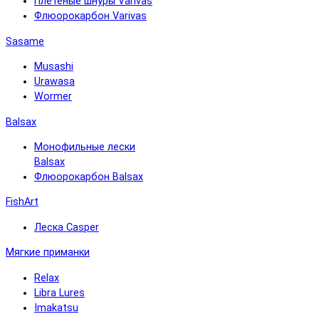
Плетёные шнуры Varivas
Флюорокарбон Varivas
Sasame
Musashi
Urawasa
Wormer
Balsax
Монофильные лески
Balsax
Флюорокарбон Balsax
FishArt
Леска Casper
Мягкие приманки
Relax
Libra Lures
Imakatsu