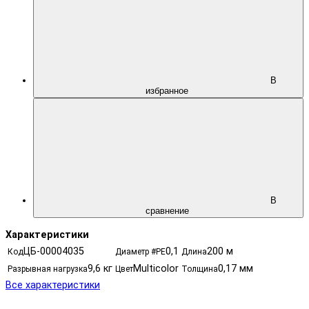
В
избранное
В
сравнение
Характеристики
ЦБ-00004035
0,1
200 м
Код
Диаметр #PE
Длина
9,6 кг
Multicolor
0,17 мм
Разрывная нагрузка
Цвет
Толщина
Все характеристики